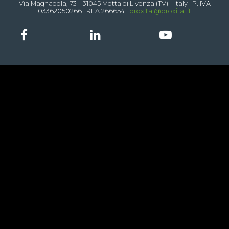
Via Magnadola, 73 – 31045 Motta di Livenza (TV) – Italy | P. IVA
03362050266 | REA 266654 |
proxital@proxital.it